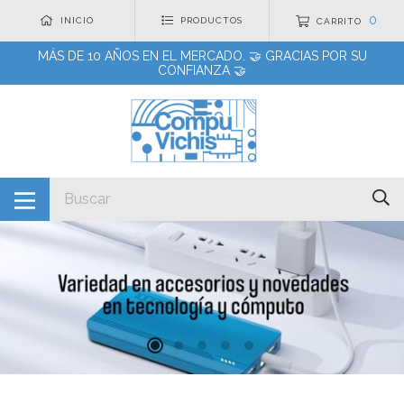
0
INICIO
PRODUCTOS
CARRITO
MÁS DE 10 AÑOS EN EL MERCADO. 🤝 GRACIAS POR SU
CONFIANZA 🤝