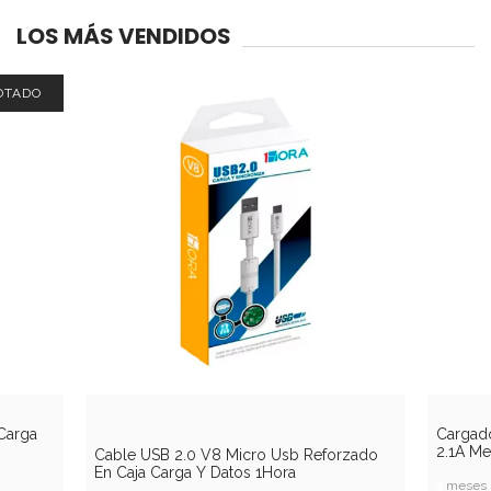
LOS MÁS VENDIDOS
OTADO
18
%
OFF
Carga
Cargad
2.1A Me
Cable USB 2.0 V8 Micro Usb Reforzado
En Caja Carga Y Datos 1Hora
3
meses s