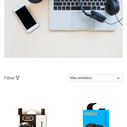
Filtrar
23
%
OFF
29
%
OFF