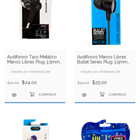
Audífonos Tipo Metálico
Audifonos Manos Libres
Manos Libres Plug 3.5mm
Bullet Series Plug 3.5mm
VMEX
Big Daddy Bass VMEX
2
meses sin intereses de
2
meses sin intereses de
$12.00
$12.50
$24.00
$25.00
$31.00
$35.00
20
%
OFF
26
%
OFF