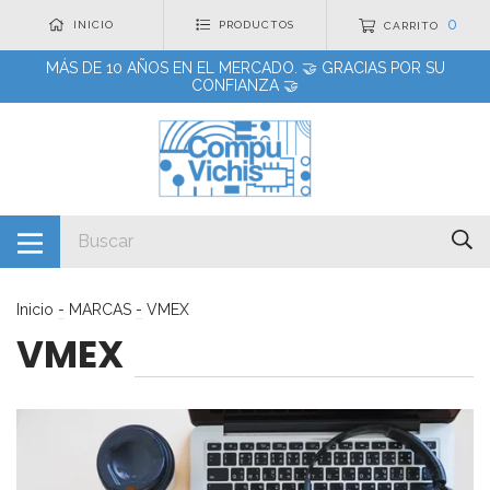
0
INICIO
PRODUCTOS
CARRITO
MÁS DE 10 AÑOS EN EL MERCADO. 🤝 GRACIAS POR SU
CONFIANZA 🤝
Inicio
-
MARCAS
-
VMEX
VMEX