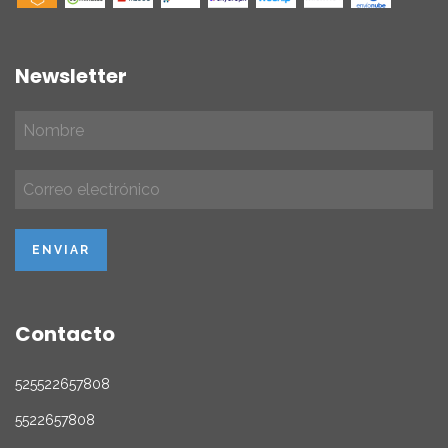
Newsletter
Contacto
525522657808
5522657808