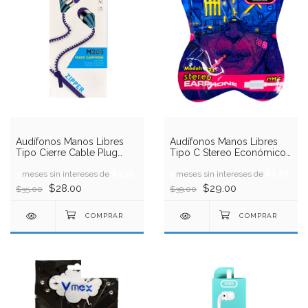
Audífonos Manos Libres
Audífonos Manos Libres
Tipo Cierre Cable Plug
Tipo C Stereo Económicos
3.5mm VMEX
Vmex
3
meses sin intereses de
$9.33
3
meses sin intereses de
$9.67
$28.00
$29.00
$35.00
$39.00
17
%
OFF
25
%
OFF