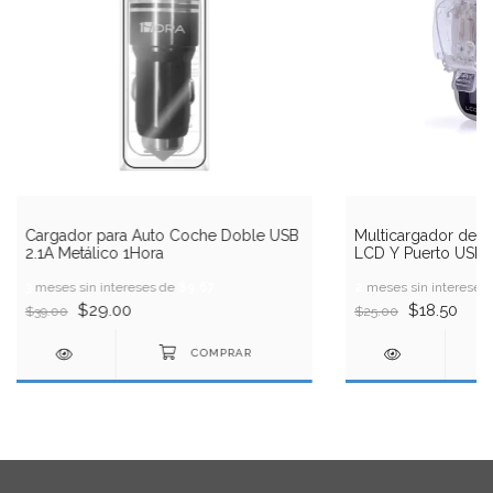
Cargador para Auto Coche Doble USB
Multicargador de Ba
2.1A Metálico 1Hora
LCD Y Puerto USB
3
meses sin intereses de
$9.67
2
meses sin intereses
$29.00
$18.50
$39.00
$25.00