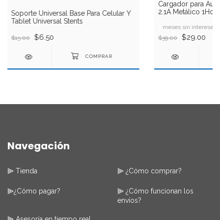
Cargador para Aut
2.1A Metálico 1Hora
Soporte Universal Base Para Celular Y
Tablet Universal Stents
3
meses sin intereses
$6.50
$29.00
$15.00
$39.00
Navegación
⫸ Tienda
⫸ ¿Cómo comprar?
⫸¿Cómo pagar?
⫸ ¿Cómo funcionan los
envíos?
⫸ Asesoría en tiempo real