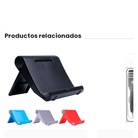
Productos relacionados
57
%
OFF